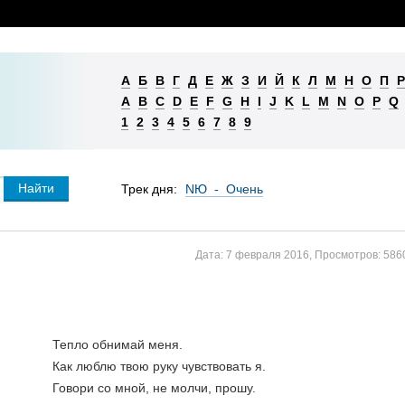
А
Б
В
Г
Д
Е
Ж
З
И
Й
К
Л
М
Н
О
П
Р
A
B
C
D
E
F
G
H
I
J
K
L
M
N
O
P
Q
1
2
3
4
5
6
7
8
9
Трек дня:
NЮ - Очень
Дата:
7 февраля 2016
,
Просмотров:
586
Тепло обнимай меня. 
Как люблю твою руку чувствовать я. 
Говори со мной, не молчи, прошу. 