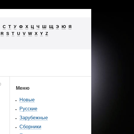
С
Т
У
Ф
Х
Ц
Ч
Ш
Щ
Э
Ю
Я
R
S
T
U
V
W
X
Y
Z
0
Меню
Новые
Русские
Зарубежные
Сборники