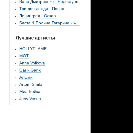
Ваня Дмитриенко - Недоступн...
Три дня дождя - Повод
Ленинград - Оскар
Баста & Полина Гагарина - Ф...
Лучшие артисты
HOLLYFLAME
МОТ
Anna Volkova
Garik Garik
АлСми
Artem Smile
Миа Бойка
Jeny Vesna