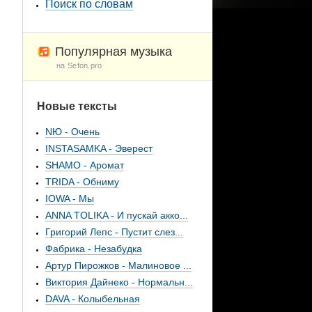
Поиск по словам
Популярная музыка
на Sefon.pro
Новые тексты
NЮ - Очень
INSTASAMKA - Эверест
SHAMO - Аромат
TRIDA - Обниму
IOWA - Мы
ANNA TOLIKA - И пускай акко...
Григорий Лепс - Пустит слез...
Фабрика - Незабудка
Артур Пирожков - Малиновое ...
Виктория Дайнеко - Нормальн...
DAVA - Колыбельная