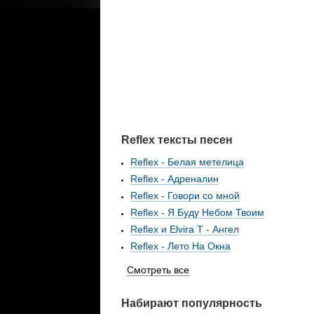
Reflex тексты песен
Reflex - Белая метелица
Reflex - Адреналин
Reflex - Говори со мной
Reflex - Я Буду Небом Твоим
Reflex и Elvira T - Ангел
Reflex - Лето На Окна
Смотреть все
Набирают популярность