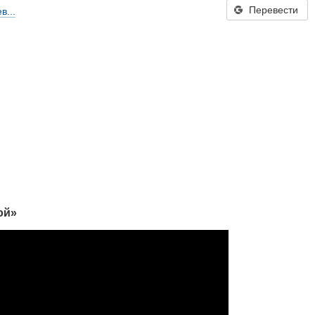
Перевести
в...
ой»