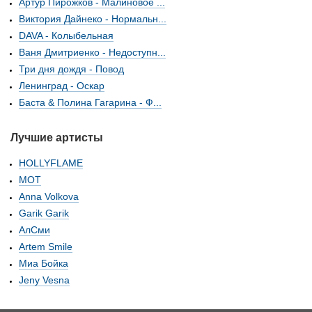
Артур Пирожков - Малиновое ...
Виктория Дайнеко - Нормальн...
DAVA - Колыбельная
Ваня Дмитриенко - Недоступн...
Три дня дождя - Повод
Ленинград - Оскар
Баста & Полина Гагарина - Ф...
Лучшие артисты
HOLLYFLAME
МОТ
Anna Volkova
Garik Garik
АлСми
Artem Smile
Миа Бойка
Jeny Vesna