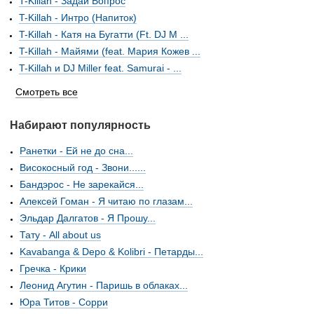
T-Killah - Задай Вопрос
T-Killah - Интро (Напиток)
T-Killah - Катя на Бугатти (Ft. DJ M ...
T-Killah - Майями (feat. Мария Кожев ...
T-Killah и DJ Miller feat. Samurai - ...
Смотреть все
Набирают популярность
Ранетки - Ей не до сна...
Високосный год - Звони......
Бандэрос - Не зарекайся...
Алексей Гоман - Я читаю по глазам...
Эльдар Далгатов - Я Прошу...
Тату - All about us
Kavabanga & Depo & Kolibri - Петарды...
Гречка - Крики
Леонид Агутин - Паришь в облаках...
Юра Титов - Сорри