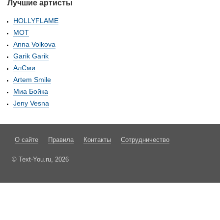
Лучшие артисты
HOLLYFLAME
МОТ
Anna Volkova
Garik Garik
АлСми
Artem Smile
Миа Бойка
Jeny Vesna
О сайте
Правила
Контакты
Сотрудничество
© Text-You.ru, 2026