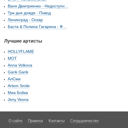
Ваня Дмитриенко - Недоступн...
Три дня дождя - Повод
Ленинград - Оскар
Баста & Полина Гагарина - Ф...
Лучшие артисты
HOLLYFLAME
МОТ
Anna Volkova
Garik Garik
АлСми
Artem Smile
Миа Бойка
Jeny Vesna
О сайте
Правила
Контакты
Сотрудничество