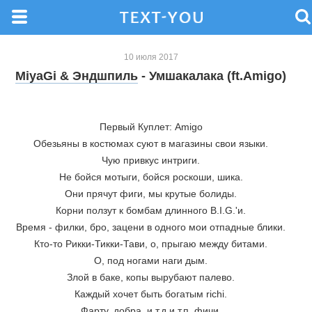
10 июля 2017
MiyaGi & Эндшпиль
- Умшакалака (ft.Amigo)
Первый Куплет: Amigo
Обезьяны в костюмах суют в магазины свои языки.
Чую привкус интриги.
Не бойся мотыги, бойся роскоши, шика.
Они прячут фиги, мы крутые болиды.
Корни ползут к бомбам длинного B.I.G.'и.
Время - филки, бро, зацени в одного мои отпадные блики.
Кто-то Рикки-Тикки-Тави, о, прыгаю между битами.
О, под ногами наги дым.
Злой в баке, копы вырубают палево.
Каждый хочет быть богатым richi.
Фарту, добра, и т.д и т.п. фичи.