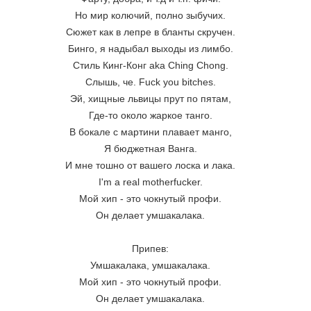
Но мир колючий, полно зыбучих.
Сюжет как в лепре в бланты скручен.
Бинго, я надыбал выходы из лимбо.
Стиль Кинг-Конг aka Ching Chong.
Слышь, че. Fuck you bitches.
Эй, хищные львицы прут по пятам,
Где-то около жаркое танго.
В бокале с мартини плавает манго,
Я бюджетная Ванга.
И мне тошно от вашего лоска и лака.
I'm a real motherfucker.
Мой хип - это чокнутый профи.
Он делает умшакалака.
Припев:
Умшакалака, умшакалака.
Мой хип - это чокнутый профи.
Он делает умшакалака.