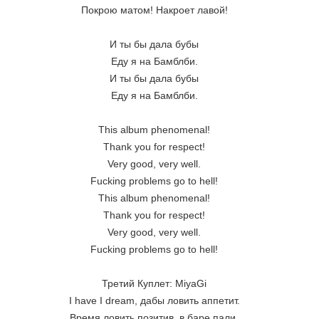
Покрою матом! Накроет лавой!
И ты бы дала бубы
Еду я на Бамблби.
И ты бы дала бубы
Еду я на Бамблби.
This album phenomenal!
Thank you for respect!
Very good, very well.
Fucking problems go to hell!
This album phenomenal!
Thank you for respect!
Very good, very well.
Fucking problems go to hell!
Третий Куплет: MiyaGi
I have I dream, дабы ловить аппетит.
Время ловить позитив, в баре пали.