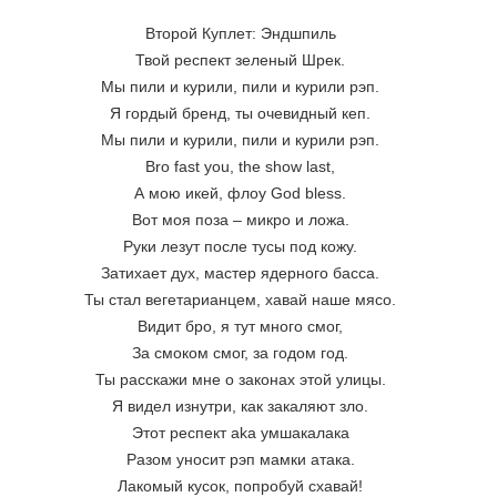
Второй Куплет: Эндшпиль
Твой респект зеленый Шрек.
Мы пили и курили, пили и курили рэп.
Я гордый бренд, ты очевидный кеп.
Мы пили и курили, пили и курили рэп.
Bro fast you, the show last,
А мою икей, флоу God bless.
Вот моя поза – микро и ложа.
Руки лезут после тусы под кожу.
Затихает дух, мастер ядерного басса.
Ты стал вегетарианцем, хавай наше мясо.
Видит бро, я тут много смог,
За смоком смог, за годом год.
Ты расскажи мне о законах этой улицы.
Я видел изнутри, как закаляют зло.
Этот респект aka умшакалака
Разом уносит рэп мамки атака.
Лакомый кусок, попробуй схавай!