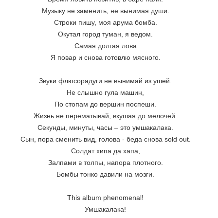
Музыку не заменить, не вынимая души.
Строки пишу, моя арума бомба.
Окутал город туман, я ведом.
Самая долгая лова
Я повар и снова готовлю мясного.
Звуки флюсорадуги не вынимай из ушей.
Не слышно гула машин,
По стопам до вершин поспеши.
Жизнь не перематывай, вкушая до мелочей.
Секунды, минуты, часы – это умшакалака.
Сын, пора сменить вид, голова - беда снова sold out.
Солдат хипа да хапа,
Залпами в толпы, напора плотного.
Бомбы тонко давили на мозги.
This album phenomenal!
Умшакалака!