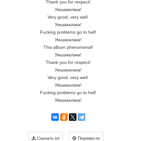
Thank you for respect!
Умшакалака!
Very good, very well.
Умшакалака!
Fucking problems go to hell!
Умшакалака!
This album phenomenal!
Умшакалака!
Thank you for respect!
Умшакалака!
Very good, very well.
Умшакалака!
Fucking problems go to hell!
Умшакалака!
Скачать txt
Перевести