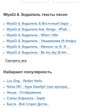
MiyaGi & Эндшпиль тексты песен
MiyaGi & Эндшпиль & Восточный Округ ...
MiyaGi & Эндшпиль feat. Amigo - #Рай ...
MiyaGi & Эндшпиль - When I Win
MiyaGi & Эндшпиль - Умшакалака (ft.Amigo)
MiyaGi & Эндшпиль - Именно та (ft. N ...
MiyaGi & Эндшпиль - Be my sky (ft.Am ...
Смотреть все
Набирают популярность
Loc-Dog - Любит Небо
Noize MC - Кури Бамбук! (про мусора)...
Нюша - Отображение
Слёзы Асфальта - Sapfo
Баста - Всё Сгорит Дотла...