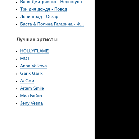
Ваня Дмитриенко - Недоступн...
Три дня дождя - Повод
Ленинград - Оскар
Баста & Полина Гагарина - Ф...
Лучшие артисты
HOLLYFLAME
МОТ
Anna Volkova
Garik Garik
АлСми
Artem Smile
Миа Бойка
Jeny Vesna