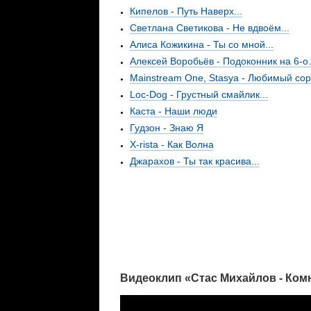
Кипелов - Путь Наверх...
Светлана Светикова - Не вдвоём...
Алиса Кожикина - Ты со мной...
Алексей Воробьёв - Подоконник на 6-о.
Mainstream One, Stasya - Любимый сор.
Loc-Dog - Грустный смайлик...
Каста - Наши люди
Гудзон - Знаю Я
X-rista - Как Волна
Джарахов - Ты так красива...
Видеоклип «Стас Михайлов - Ком