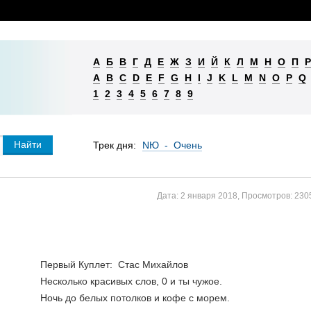
А
Б
В
Г
Д
Е
Ж
З
И
Й
К
Л
М
Н
О
П
Р
A
B
C
D
E
F
G
H
I
J
K
L
M
N
O
P
Q
1
2
3
4
5
6
7
8
9
Трек дня:
NЮ - Очень
Дата:
2 января 2018
,
Просмотров:
230
Первый Куплет:  Стас Михайлов
Несколько красивых слов, 0 и ты чужое.
Ночь до белых потолков и кофе с морем.