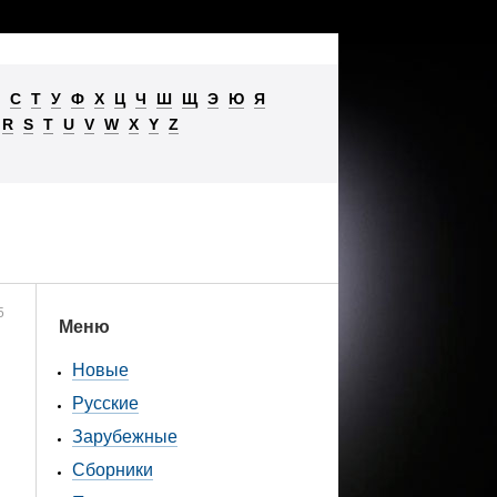
С
Т
У
Ф
Х
Ц
Ч
Ш
Щ
Э
Ю
Я
R
S
T
U
V
W
X
Y
Z
5
Меню
Новые
Русские
Зарубежные
Сборники