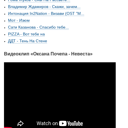
Владимир Ждамиров - Скажи, зачем...
Интонация In2Nation - Визави (OST "М...
Мот - Изюм
Сати Казанова - Спасибо тебе...
PIZZA - Вот тебе на
ДДТ - Тень На Стене
Видеоклип «Оксана Почепа - Невеста»