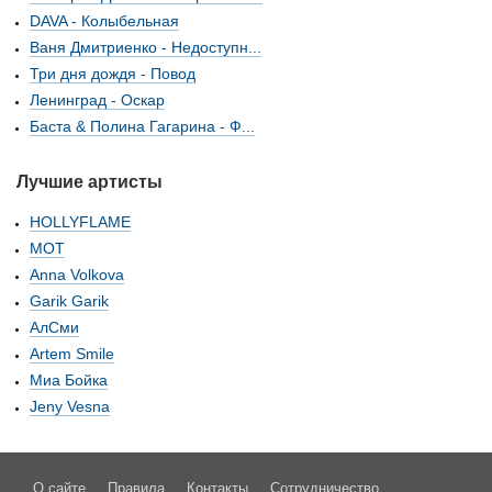
DAVA - Колыбельная
Ваня Дмитриенко - Недоступн...
Три дня дождя - Повод
Ленинград - Оскар
Баста & Полина Гагарина - Ф...
Лучшие артисты
HOLLYFLAME
МОТ
Anna Volkova
Garik Garik
АлСми
Artem Smile
Миа Бойка
Jeny Vesna
О сайте
Правила
Контакты
Сотрудничество