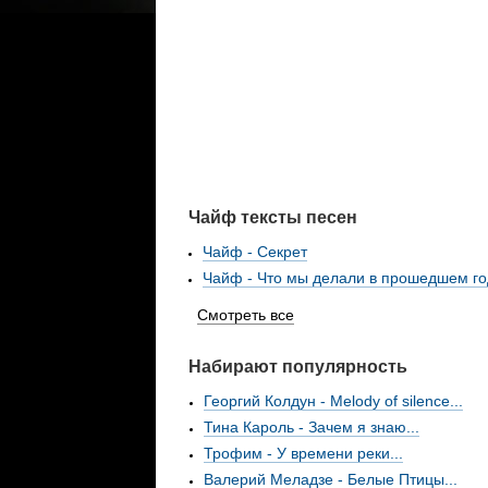
Чайф тексты песен
Чайф - Секрет
Чайф - Что мы делали в прошедшем го
Смотреть все
Набирают популярность
Георгий Колдун - Melody of silence...
Тина Кароль - Зачем я знаю...
Трофим - У времени реки...
Валерий Меладзе - Белые Птицы...