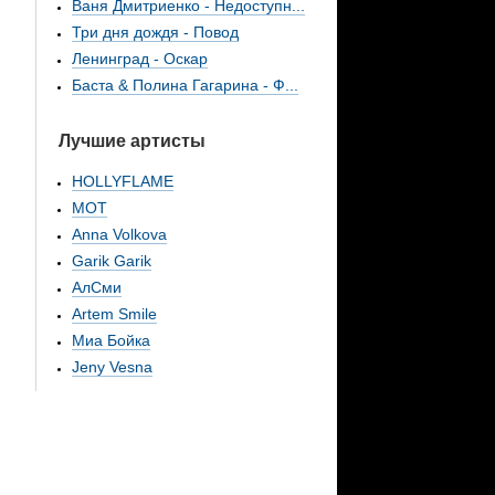
Ваня Дмитриенко - Недоступн...
Три дня дождя - Повод
Ленинград - Оскар
Баста & Полина Гагарина - Ф...
Лучшие артисты
HOLLYFLAME
МОТ
Anna Volkova
Garik Garik
АлСми
Artem Smile
Миа Бойка
Jeny Vesna