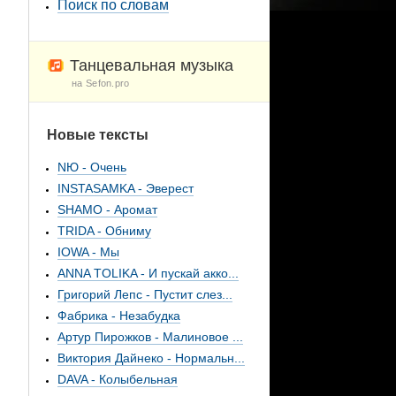
Поиск по словам
Танцевальная музыка
на Sefon.pro
Новые тексты
NЮ - Очень
INSTASAMKA - Эверест
SHAMO - Аромат
TRIDA - Обниму
IOWA - Мы
ANNA TOLIKA - И пускай акко...
Григорий Лепс - Пустит слез...
Фабрика - Незабудка
Артур Пирожков - Малиновое ...
Виктория Дайнеко - Нормальн...
DAVA - Колыбельная