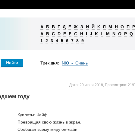
А
Б
В
Г
Д
Е
Ж
З
И
Й
К
Л
М
Н
О
П
Р
A
B
C
D
E
F
G
H
I
J
K
L
M
N
O
P
Q
1
2
3
4
5
6
7
8
9
Трек дня:
NЮ - Очень
Дата:
29 июня 2018
,
Просмотров:
219
едшем году
Куплеты: Чайф
Превращая свою жизнь в экран,
Сообщая всему миру он-лайн