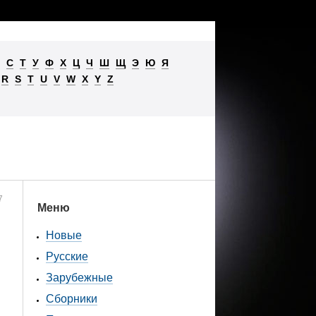
С
Т
У
Ф
Х
Ц
Ч
Ш
Щ
Э
Ю
Я
R
S
T
U
V
W
X
Y
Z
7
Меню
Новые
Русские
Зарубежные
Сборники