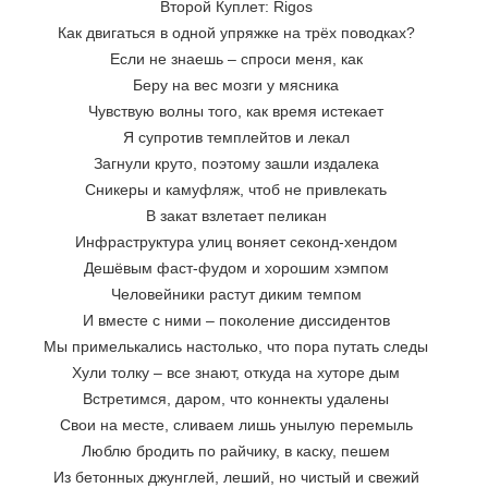
Второй Куплет: Rigos
Как двигаться в одной упряжке на трёх поводках?
Если не знаешь – спроси меня, как
Беру на вес мозги у мясника
Чувствую волны того, как время истекает
Я супротив темплейтов и лекал
Загнули круто, поэтому зашли издалека
Сникеры и камуфляж, чтоб не привлекать
В закат взлетает пеликан
Инфраструктура улиц воняет секонд-хендом
Дешёвым фаст-фудом и хорошим хэмпом
Человейники растут диким темпом
И вместе с ними – поколение диссидентов
Мы примелькались настолько, что пора путать следы
Хули толку – все знают, откуда на хуторе дым
Встретимся, даром, что коннекты удалены
Свои на месте, сливаем лишь унылую перемыль
Люблю бродить по райчику, в каску, пешем
Из бетонных джунглей, леший, но чистый и свежий