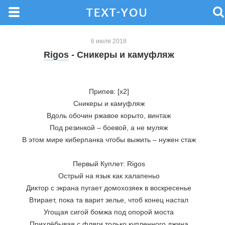
6 июля 2018
Rigos
- Сникеры и камуфляж
Припев: [x2]
Сникеры и камуфляж
Вдоль обочин ржавое корыто, винтаж
Под резинкой – боевой, а не муляж
В этом мире киберпанка чтобы выжить – нужен стаж
Первый Куплет: Rigos
Острый на язык как халапеньо
Диктор с экрана пугает домохозяек в воскресенье
Втирает, пока та варит зелье, чтоб конец настал
Угощая сигой бомжа под опорой моста
Прихлёбывая с фляги только купленного джина