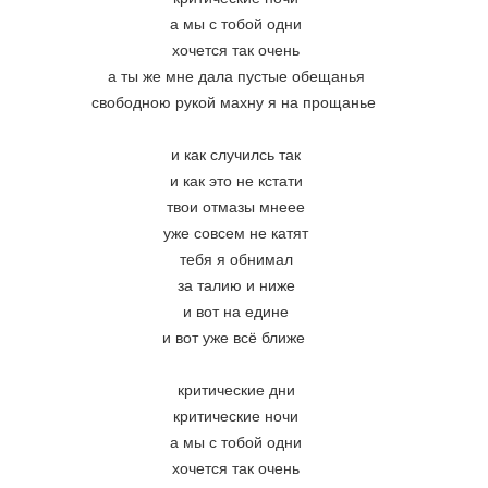
а мы с тобой одни
хочется так очень
а ты же мне дала пустые обещанья
свободною рукой махну я на прощанье 
и как случилсь так
и как это не кстати
твои отмазы мнеее
уже совсем не катят
тебя я обнимал
за талию и ниже
и вот на едине
и вот уже всё ближе 
критические дни
критические ночи
а мы с тобой одни
хочется так очень