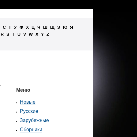
С
Т
У
Ф
Х
Ц
Ч
Ш
Щ
Э
Ю
Я
R
S
T
U
V
W
X
Y
Z
7
Меню
Новые
Русские
Зарубежные
Сборники