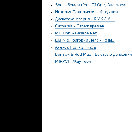
Shot - Земля (feat. T1One, Анастасия...
Наталья Подольская - Интуиция...
Дискотека Авария - К.У.К.Л.А....
Сatharsis - Страж времен
MC Doni - Базара нет
EMIN & Григорий Лепс - Розы...
Алекса Пол - 24 часа
Винтаж & Red Max - Быстрые движения.
MIRAVI - Жду тебя