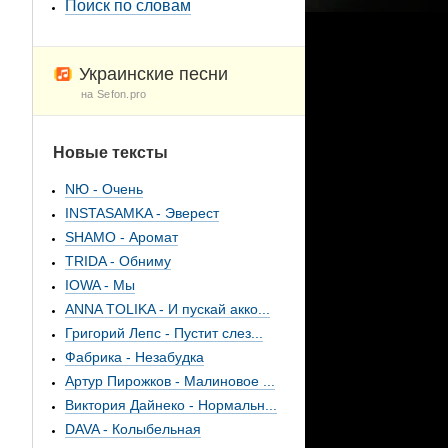
Поиск по словам
Украинские песни
на Sefon.pro
Новые тексты
NЮ - Очень
INSTASAMKA - Эверест
SHAMO - Аромат
TRIDA - Обниму
IOWA - Мы
ANNA TOLIKA - И пускай акко...
Григорий Лепс - Пустит слез...
Фабрика - Незабудка
Артур Пирожков - Малиновое ...
Виктория Дайнеко - Нормальн...
DAVA - Колыбельная