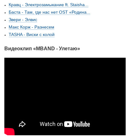
Кравц - Электрозамыкание ft. Staisha...
Баста - Там, где нас нет OST «Родина...
Звери - Элвис
Макс Корж - Разнесем
TASHA - Виски с колой
Видеоклип «MBAND - Улетаю»