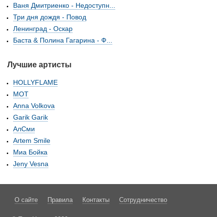
Ваня Дмитриенко - Недоступн...
Три дня дождя - Повод
Ленинград - Оскар
Баста & Полина Гагарина - Ф...
Лучшие артисты
HOLLYFLAME
МОТ
Anna Volkova
Garik Garik
АлСми
Artem Smile
Миа Бойка
Jeny Vesna
О сайте
Правила
Контакты
Сотрудничество