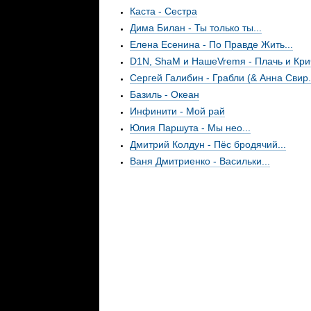
Каста - Сестра
Дима Билан - Ты только ты...
Елена Есенина - По Правде Жить...
D1N, ShaM и НашеVremя - Плачь и Крич
Сергей Галибин - Грабли (& Анна Свир.
Базиль - Океан
Инфинити - Мой рай
Юлия Паршута - Мы нео...
Дмитрий Колдун - Пёс бродячий...
Ваня Дмитриенко - Васильки...