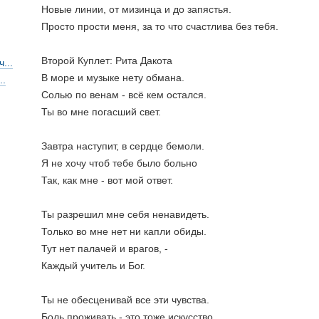
Новые линии, от мизинца и до запястья.
Просто прости меня, за то что счастлива без тебя.
Второй Куплет: Рита Дакота
...
В море и музыке нету обмана.
..
Солью по венам - всё кем остался.
Ты во мне погасший свет.
Завтра наступит, в сердце бемоли.
Я не хочу чтоб тебе было больно
Так, как мне - вот мой ответ.
Ты разрешил мне себя ненавидеть.
Только во мне нет ни капли обиды.
Тут нет палачей и врагов, -
Каждый учитель и Бог.
Ты не обесценивай все эти чувства.
Боль проживать - это тоже искусство.