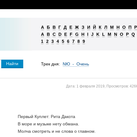
А
Б
В
Г
Д
Е
Ж
З
И
Й
К
Л
М
Н
О
П
Р
A
B
C
D
E
F
G
H
I
J
K
L
M
N
O
P
Q
1
2
3
4
5
6
7
8
9
Трек дня:
NЮ - Очень
Дата:
1 февраля 2019
,
Просмотров:
426
Первый Куплет: Рита Дакота
В море и музыке нету обмана.
Молча смотреть и не слова о главном.