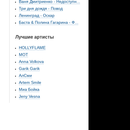
Ваня Дмитриенко - Недоступн...
Три дня дождя - Повод
Ленинград - Оскар
Баста & Полина Гагарина - Ф...
Лучшие артисты
HOLLYFLAME
МОТ
Anna Volkova
Garik Garik
АлСми
Artem Smile
Миа Бойка
Jeny Vesna