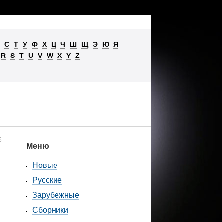
С
Т
У
Ф
Х
Ц
Ч
Ш
Щ
Э
Ю
Я
R
S
T
U
V
W
X
Y
Z
6
Меню
Новые
Русские
Зарубежные
Сборники