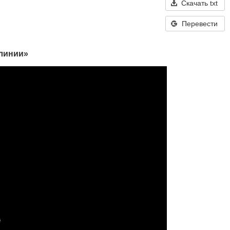
Скачать txt
Перевести
 линии»