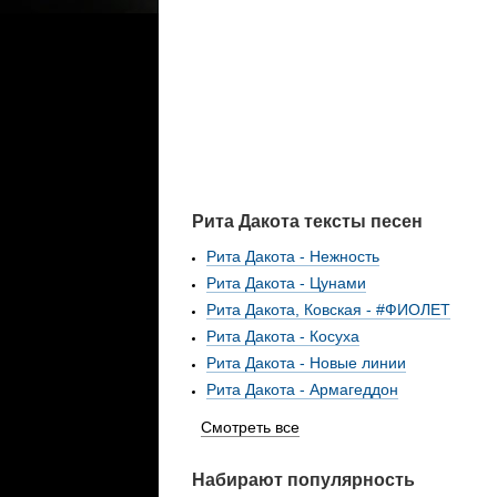
Рита Дакота тексты песен
Рита Дакота - Нежность
Рита Дакота - Цунами
Рита Дакота, Ковская - #ФИОЛЕТ
Рита Дакота - Косуха
Рита Дакота - Новые линии
Рита Дакота - Армагеддон
Смотреть все
Набирают популярность