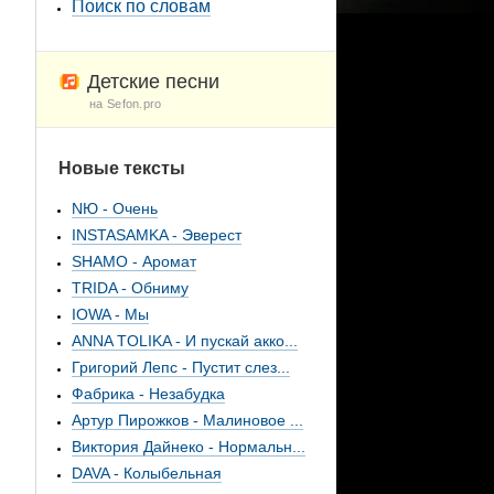
Поиск по словам
Детские песни
на Sefon.pro
Новые тексты
NЮ - Очень
INSTASAMKA - Эверест
SHAMO - Аромат
TRIDA - Обниму
IOWA - Мы
ANNA TOLIKA - И пускай акко...
Григорий Лепс - Пустит слез...
Фабрика - Незабудка
Артур Пирожков - Малиновое ...
Виктория Дайнеко - Нормальн...
DAVA - Колыбельная