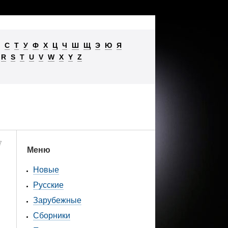
С
Т
У
Ф
Х
Ц
Ч
Ш
Щ
Э
Ю
Я
R
S
T
U
V
W
X
Y
Z
7
Меню
Новые
Русские
Зарубежные
Сборники