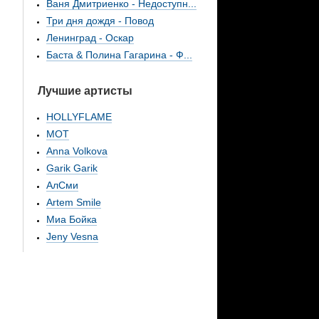
Ваня Дмитриенко - Недоступн...
Три дня дождя - Повод
Ленинград - Оскар
Баста & Полина Гагарина - Ф...
Лучшие артисты
HOLLYFLAME
МОТ
Anna Volkova
Garik Garik
АлСми
Artem Smile
Миа Бойка
Jeny Vesna