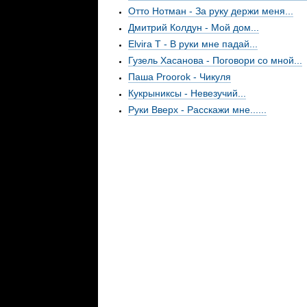
Отто Нотман - За руку держи меня...
Дмитрий Колдун - Мой дом...
Elvira T - В руки мне падай...
Гузель Хасанова - Поговори со мной...
Паша Proorok - Чикуля
Кукрыниксы - Невезучий...
Руки Вверх - Расскажи мне......