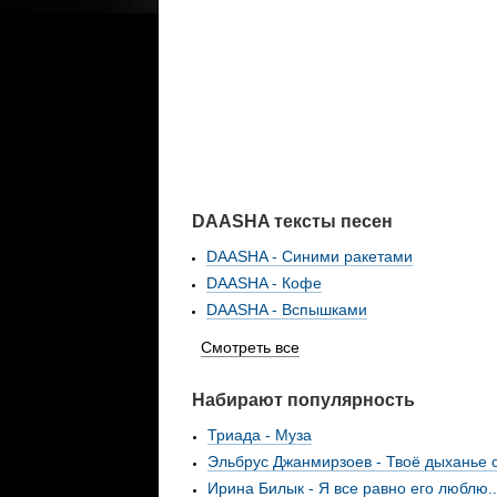
DAASHA тексты песен
DAASHA - Синими ракетами
DAASHA - Кофе
DAASHA - Вспышками
Смотреть все
Набирают популярность
Триада - Муза
Эльбрус Джанмирзоев - Твоё дыханье с.
Ирина Билык - Я все равно его люблю..