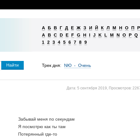
А
Б
В
Г
Д
Е
Ж
З
И
Й
К
Л
М
Н
О
П
Р
A
B
C
D
E
F
G
H
I
J
K
L
M
N
O
P
Q
1
2
3
4
5
6
7
8
9
Трек дня:
NЮ - Очень
Дата:
5 сентября 2019
,
Просмотров:
226
Забывай меня по секундам
Я посмотрю как ты там
Потерянный где-то