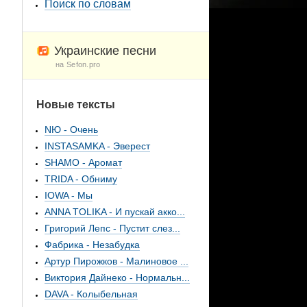
Поиск по словам
Украинские песни
на Sefon.pro
Новые тексты
NЮ - Очень
INSTASAMKA - Эверест
SHAMO - Аромат
TRIDA - Обниму
IOWA - Мы
ANNA TOLIKA - И пускай акко...
Григорий Лепс - Пустит слез...
Фабрика - Незабудка
Артур Пирожков - Малиновое ...
Виктория Дайнеко - Нормальн...
DAVA - Колыбельная