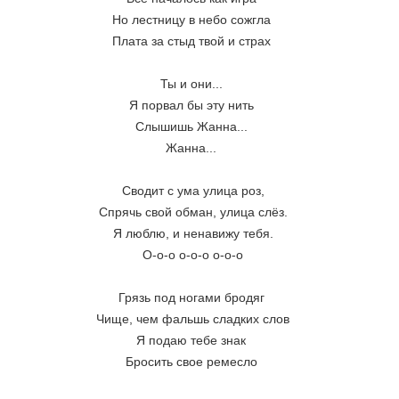
Но лестницу в небо сожгла 
Плата за стыд твой и страх 
Ты и они... 
Я порвал бы эту нить 
Слышишь Жанна... 
Жанна... 
Сводит с ума улица роз,
Спрячь свой обман, улица слёз.
Я люблю, и ненавижу тебя.
О-о-о о-о-о о-о-о
Грязь под ногами бродяг 
Чище, чем фальшь сладких слов
Я подаю тебе знак 
Бросить свое ремесло 