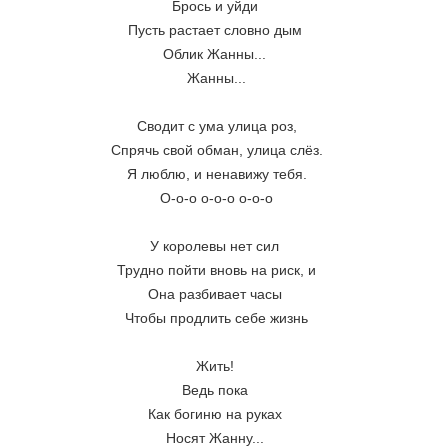
Брось и уйди 
Пусть растает словно дым 
Облик Жанны... 
Жанны...
Сводит с ума улица роз,
Спрячь свой обман, улица слёз.
Я люблю, и ненавижу тебя.
О-о-о о-о-о о-о-о
У королевы нет сил 
Трудно пойти вновь на риск, и
Она разбивает часы 
Чтобы продлить себе жизнь
Жить! 
Ведь пока 
Как богиню на руках 
Носят Жанну... 