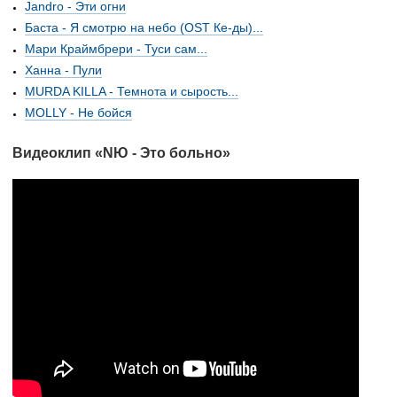
Jandro - Эти огни
Баста - Я смотрю на небо (OST Ке-ды)...
Мари Краймбрери - Туси сам...
Ханна - Пули
MURDA KILLA - Темнота и сырость...
MOLLY - Не бойся
Видеоклип «NЮ - Это больно»