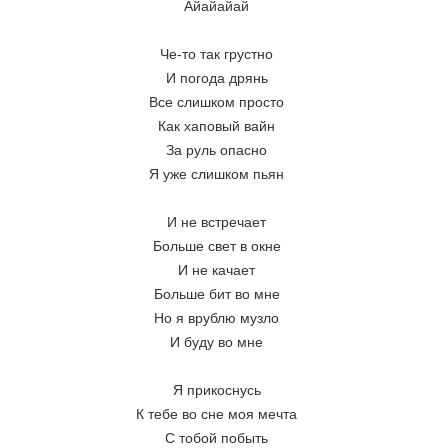
Айайайай
Че-то так грустно
И погода дрянь
Все слишком просто
Как хаповый вайн
За руль опасно
Я уже слишком пьян
И не встречает
Больше свет в окне
И не качает
Больше бит во мне
Но я врублю музло
И буду во мне
Я прикоснусь
К тебе во сне моя мечта
С тобой побыть