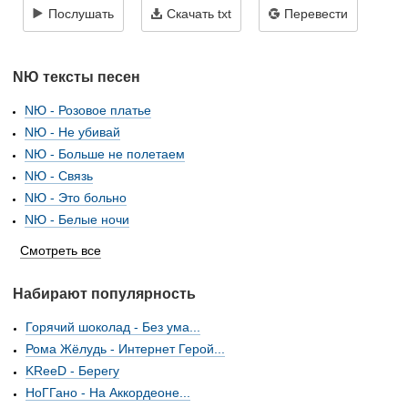
Послушать
Скачать txt
Перевести
NЮ тексты песен
NЮ - Розовое платье
NЮ - Не убивай
NЮ - Больше не полетаем
NЮ - Связь
NЮ - Это больно
NЮ - Белые ночи
Смотреть все
Набирают популярность
Горячий шоколад - Без ума...
Рома Жёлудь - Интернет Герой...
KReeD - Берегу
НоГГано - На Аккордеоне...