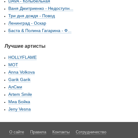
DAVA - Колыбельная
Ваня Дмитриенко - Недоступн...
Три дня дождя - Повод
Ленинград - Оскар
Баста & Полина Гагарина - Ф...
Лучшие артисты
HOLLYFLAME
МОТ
Anna Volkova
Garik Garik
АлСми
Artem Smile
Миа Бойка
Jeny Vesna
О сайте
Правила
Контакты
Сотрудничество