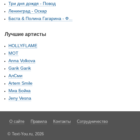
Три дня дождя - Повод
Ленинград - Оскар
Баста & Полина Гагарина - Ф...
Лучшие артисты
HOLLYFLAME
МОТ
Anna Volkova
Garik Garik
АлСми
Artem Smile
Миа Бойка
Jeny Vesna
О сайте
Правила
Контакты
Сотрудничество
© Text-You.ru, 2026