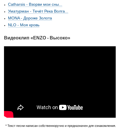
Сatharsis - Взорви мои сны...
Уматурман - Течёт Река Волга...
MONA - Дороже Золота
NLO - Моя кровь
Видеоклип «ENZO - Высоко»
* Текст песни написан собственноручно и предназначен для ознакомления.