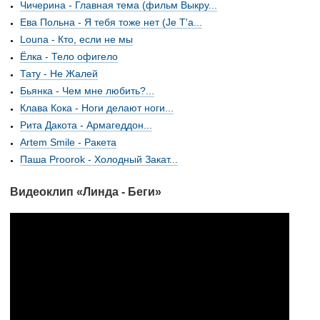
Чичерина - Главная тема (фильм Выкру...
Ева Польна - Я тебя тоже нет (Je T'a...
Louna - Кто, если не мы
Ёлка - Тело офигело
Тату - Не Жалей
Бьянка - Чем мне любить?...
Клава Кока - Ноги делают ноги...
Рита Дакота - Армагеддон...
Artem Smile - Ракета
Паша Proorok - Холодный Закат...
Видеоклип «Линда - Беги»