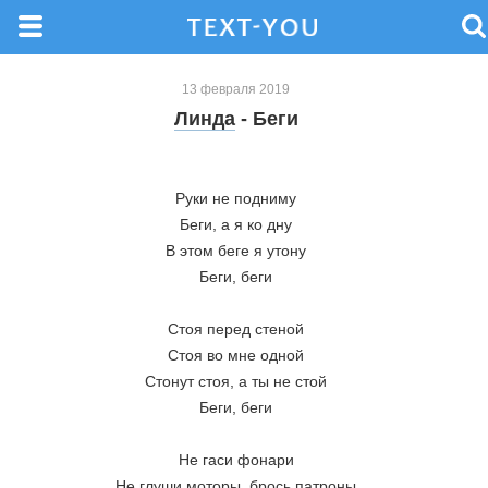
13 февраля 2019
Линда
- Беги
Руки не подниму
Беги, а я ко дну
В этом беге я утону
Беги, беги
Стоя перед стеной
Стоя во мне одной
Стонут стоя, а ты не стой
Беги, беги
Не гаси фонари
Не глуши моторы, брось патроны