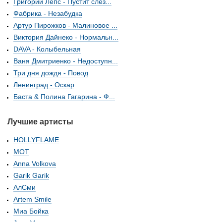
Григорий Лепс - Пустит слез...
Фабрика - Незабудка
Артур Пирожков - Малиновое ...
Виктория Дайнеко - Нормальн...
DAVA - Колыбельная
Ваня Дмитриенко - Недоступн...
Три дня дождя - Повод
Ленинград - Оскар
Баста & Полина Гагарина - Ф...
Лучшие артисты
HOLLYFLAME
МОТ
Anna Volkova
Garik Garik
АлСми
Artem Smile
Миа Бойка