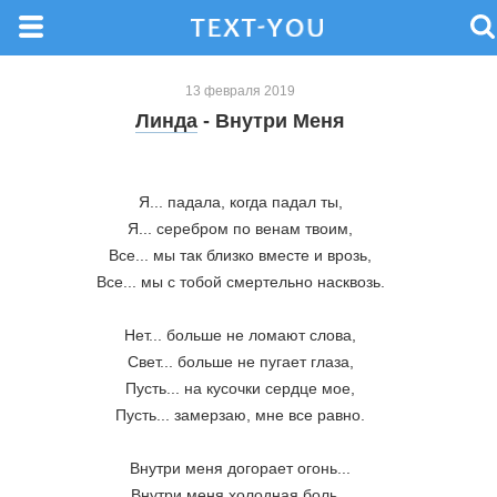
13 февраля 2019
Линда
- Внутри Меня
Я... падала, когда падал ты,

Я... серебром по венам твоим,

Все... мы так близко вместе и врозь,

Все... мы с тобой смертельно насквозь.

Нет... больше не ломают слова,

Свет... больше не пугает глаза,

Пусть... на кусочки сердце мое,

Пусть... замерзаю, мне все равно.

Внутри меня догорает огонь...

Внутри меня холодная боль...
