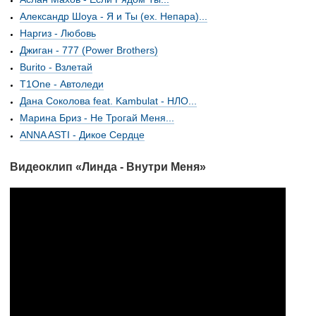
Александр Шоуа - Я и Ты (ex. Непара)...
Наргиз - Любовь
Джиган - 777 (Power Brothers)
Burito - Взлетай
T1One - Автоледи
Дана Соколова feat. Kambulat - НЛО...
Марина Бриз - Не Трогай Меня...
ANNA ASTI - Дикое Сердце
Видеоклип «Линда - Внутри Меня»