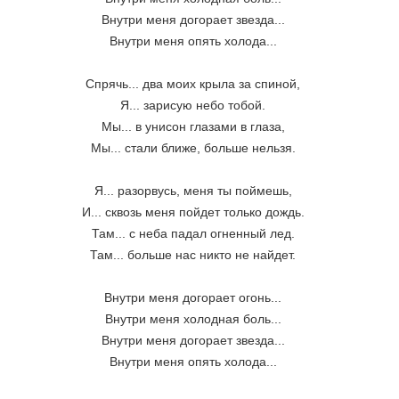
Внутри меня догорает звезда...

Внутри меня опять холода...

Спрячь... два моих крыла за спиной,

Я... зарисую небо тобой.

Мы... в унисон глазами в глаза,

Мы... стали ближе, больше нельзя.

Я... разорвусь, меня ты поймешь,

И... сквозь меня пойдет только дождь.

Там... с неба падал огненный лед.

Там... больше нас никто не найдет.

Внутри меня догорает огонь...

Внутри меня холодная боль...

Внутри меня догорает звезда...

Внутри меня опять холода...