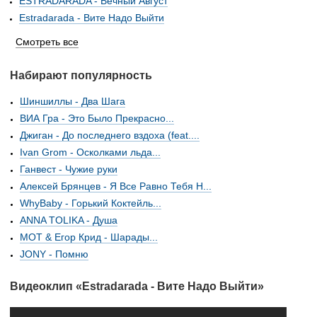
ESTRADARADA - Вечный Август
Estradarada - Вите Надо Выйти
Смотреть все
Набирают популярность
Шиншиллы - Два Шага
ВИА Гра - Это Было Прекрасно...
Джиган - До последнего вздоха (feat....
Ivan Grom - Осколками льда...
Ганвест - Чужие руки
Алексей Брянцев - Я Все Равно Тебя Н...
WhyBaby - Горький Коктейль...
ANNA TOLIKA - Душа
МОТ & Егор Крид - Шарады...
JONY - Помню
Видеоклип «Estradarada - Вите Надо Выйти»