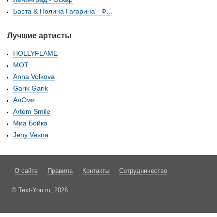
Баста & Полина Гагарина - Ф...
Лучшие артисты
HOLLYFLAME
МОТ
Anna Volkova
Garik Garik
АлСми
Artem Smile
Миа Бойка
Jeny Vesna
О сайте
Правила
Контакты
Сотрудничество
© Text-You.ru, 2026