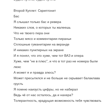
Второй Куплет: Скриптонит
Бас
Я слышал только бас и ревера
Никаких слов, о которых ты жалеешь
Что не твоего пера они
Только мясо и комментарии-пираньи
Сплошные гуманитарии на веранде
И никаких пунктирных на экране
И я понял, что это хуже, чем тот ВАЗ и опера
Хуже, чем "не в плюс", и что в тот раз не номера были 
люкс
А может я и правда злюсь?
Может пресытился и не больше не скрывает балаклава 
грусть
Я помню наизусть цифры, но не набирал
Ведь чё от нас осталось, да и нахера?
Толерантность, крадущая возможность тебя чувствовать