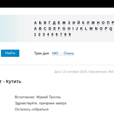
А
Б
В
Г
Д
Е
Ж
З
И
Й
К
Л
М
Н
О
П
Р
A
B
C
D
E
F
G
H
I
J
K
L
M
N
O
P
Q
1
2
3
4
5
6
7
8
9
Трек дня:
NЮ - Очень
Дата:
23 октября 2020
,
Просмотров:
368
т
- Кутить
Вступление: Мумий Тролль
Здравствуйте, призраки завтра
Осталось собраться