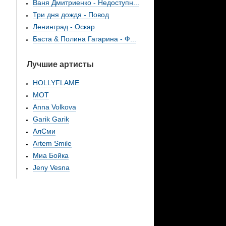
Ваня Дмитриенко - Недоступн...
Три дня дождя - Повод
Ленинград - Оскар
Баста & Полина Гагарина - Ф...
Лучшие артисты
HOLLYFLAME
МОТ
Anna Volkova
Garik Garik
АлСми
Artem Smile
Миа Бойка
Jeny Vesna