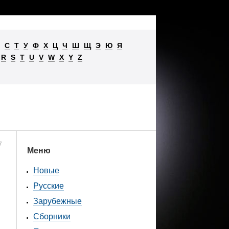
С
Т
У
Ф
Х
Ц
Ч
Ш
Щ
Э
Ю
Я
R
S
T
U
V
W
X
Y
Z
7
Меню
Новые
Русские
Зарубежные
Сборники