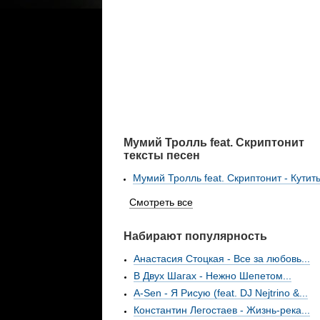
Мумий Тролль feat. Скриптонит
тексты песен
Мумий Тролль feat. Скриптонит - Кутит
Смотреть все
Набирают популярность
Анастасия Стоцкая - Все за любовь...
В Двух Шагах - Нежно Шепетом...
A-Sen - Я Рисую (feat. DJ Nejtrino &...
Константин Легостаев - Жизнь-река...