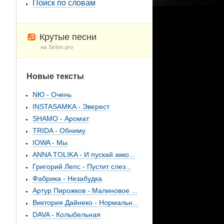
Поиск по словам
Крутые песни
на Sefon.pro
Новые тексты
NЮ - Очень
INSTASAMKA - Эверест
SHAMO - Аромат
TRIDA - Обниму
IOWA - Мы
ANNA TOLIKA - И пускай акко...
Григорий Лепс - Пустит слез...
Фабрика - Незабудка
Артур Пирожков - Малиновое ...
Виктория Дайнеко - Нормальн...
DAVA - Колыбельная