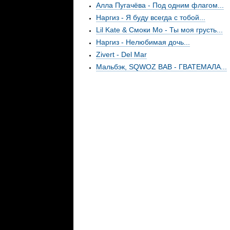
Алла Пугачёва - Под одним флагом...
Наргиз - Я буду всегда с тобой...
Lil Kate & Смоки Мо - Ты моя грусть...
Наргиз - Нелюбимая дочь...
Zivert - Del Mar
Мальбэк, SQWOZ BAB - ГВАТЕМАЛА...