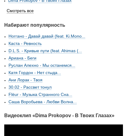
Dima Prokopov - В Твоих Глазах
Смотреть все
Набирают популярность
Ноггано - Давай давай (feat. Ki.Mono...
Каста - Ревность
D.L.S. - Кривые пути (feat. Ahimas (...
Ариана - Беги
Руслан Алехно - Мы останемся...
Катя Гордон - Нет стыда...
Ани Лорак - Твоя
30.02 - Рассвет тонул
Flёur - Музыка Странного Сна...
Саша Воробьева - Любви Волна...
Видеоклип «Dima Prokopov - В Твоих Глазах»