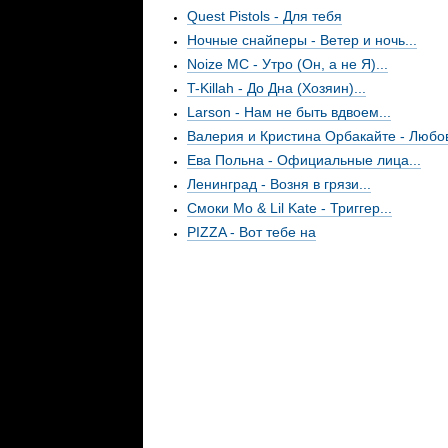
Quest Pistols - Для тебя
Ночные снайперы - Ветер и ночь...
Noize MC - Утро (Он, а не Я)...
T-Killah - До Дна (Хозяин)...
Larson - Нам не быть вдвоем...
Валерия и Кристина Орбакайте - Любов
Ева Польна - Официальные лица...
Ленинград - Возня в грязи...
Смоки Мо & Lil Kate - Триггер...
PIZZA - Вот тебе на