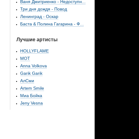
Ваня Дмитриенко - Недоступн...
Три дня дождя - Повод
Ленинград - Оскар
Баста & Полина Гагарина - Ф...
Лучшие артисты
HOLLYFLAME
МОТ
Anna Volkova
Garik Garik
АлСми
Artem Smile
Миа Бойка
Jeny Vesna