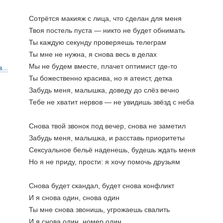
Сотрётся макияж с лица, что сделан для меня
Твоя постель пуста — никто не будет обнимать
Ты каждую секунду проверяешь телеграм
Ты мне не нужна, я снова весь в делах
Мы не будем вместе, плачет оптимист где-то
...
Ты божественно красива, но я атеист, детка
Забудь меня, малышка, доведу до слёз вечно
Тебе не хватит нервов — не увидишь звёзд с неба
Снова твой звонок под вечер, снова не заметил
Забудь меня, малышка, и расставь приоритеты
Сексуальное бельё наденешь, будешь ждать меня
Но я не приду, прости: я хочу помочь друзьям
Снова будет скандал, будет снова конфликт
И я снова один, снова один
Ты мне снова звонишь, угрожаешь свалить
И я снова один, номер один