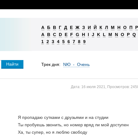
А
Б
В
Г
Д
Е
Ж
З
И
Й
К
Л
М
Н
О
П
Р
A
B
C
D
E
F
G
H
I
J
K
L
M
N
O
P
Q
1
2
3
4
5
6
7
8
9
Трек дня:
NЮ - Очень
Дата:
16 июля 2021
,
Просмотров:
245
Я пропадаю сутками с друзьями и на студии
Ты пробуешь звонить, но номер вряд ли мой доступен
Ха, ты супер, но я люблю свободу