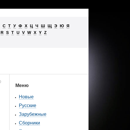
С
Т
У
Ф
Х
Ц
Ч
Ш
Щ
Э
Ю
Я
R
S
T
U
V
W
X
Y
Z
0
Меню
Новые
Русские
Зарубежные
Сборники