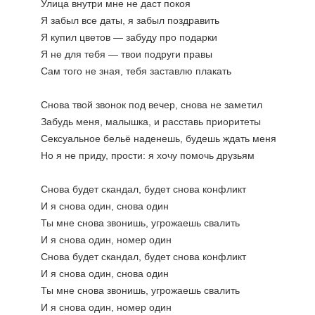
Улица внутри мне не даст покоя
Я забыл все даты, я забыл поздравить
Я купил цветов — забуду про подарки
Я не для тебя — твои подруги правы
Сам того не зная, тебя заставлю плакать
Снова твой звонок под вечер, снова не заметил
Забудь меня, малышка, и расставь приоритеты
Сексуальное бельё наденешь, будешь ждать меня
Но я не приду, прости: я хочу помочь друзьям
Снова будет скандал, будет снова конфликт
И я снова один, снова один
Ты мне снова звонишь, угрожаешь свалить
И я снова один, номер один
Снова будет скандал, будет снова конфликт
И я снова один, снова один
Ты мне снова звонишь, угрожаешь свалить
И я снова один, номер один