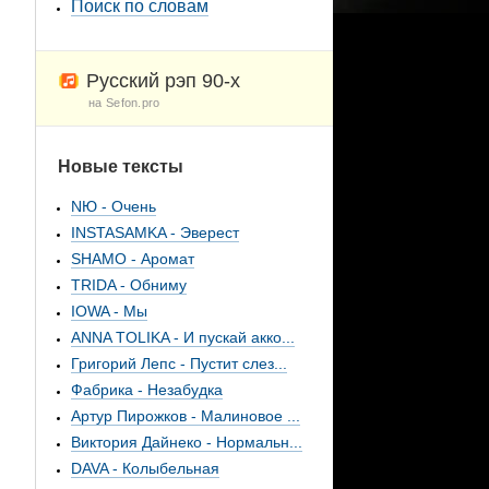
Поиск по словам
Русский рэп 90-х
на Sefon.pro
Новые тексты
NЮ - Очень
INSTASAMKA - Эверест
SHAMO - Аромат
TRIDA - Обниму
IOWA - Мы
ANNA TOLIKA - И пускай акко...
Григорий Лепс - Пустит слез...
Фабрика - Незабудка
Артур Пирожков - Малиновое ...
Виктория Дайнеко - Нормальн...
DAVA - Колыбельная