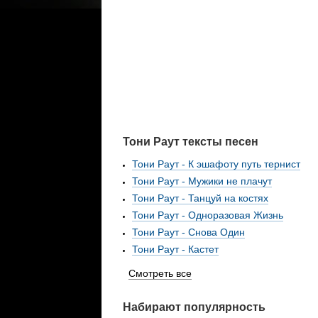
Тони Раут тексты песен
Тони Раут - К эшафоту путь тернист
Тони Раут - Мужики не плачут
Тони Раут - Танцуй на костях
Тони Раут - Одноразовая Жизнь
Тони Раут - Снова Один
Тони Раут - Кастет
Смотреть все
Набирают популярность