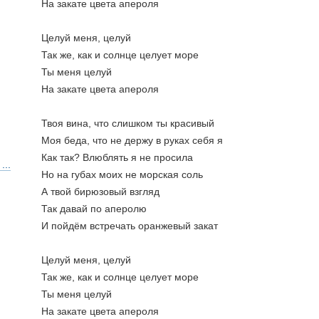
На закате цвета апероля
Целуй меня, целуй
Так же, как и солнце целует море
Ты меня целуй
На закате цвета апероля
Твоя вина, что слишком ты красивый
Моя беда, что не держу в руках себя я
Как так? Влюблять я не просила
...
Но на губах моих не морская соль
А твой бирюзовый взгляд
Так давай по аперолю
И пойдём встречать оранжевый закат
Целуй меня, целуй
Так же, как и солнце целует море
Ты меня целуй
На закате цвета апероля