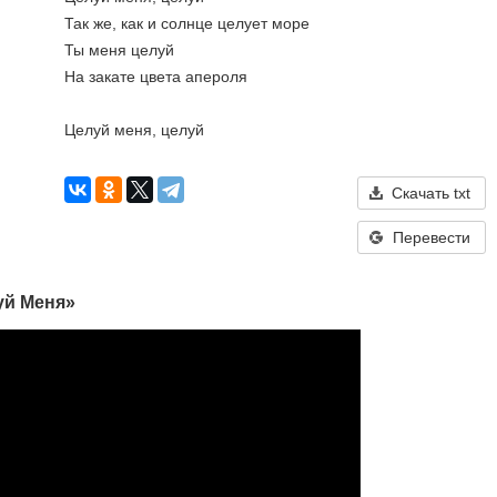
Так же, как и солнце целует море
Ты меня целуй
На закате цвета апероля
Целуй меня, целуй
Скачать txt
Перевести
уй Меня»