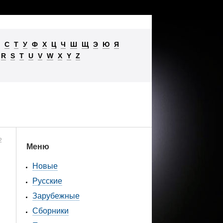
С
Т
У
Ф
Х
Ц
Ч
Ш
Щ
Э
Ю
Я
R
S
T
U
V
W
X
Y
Z
2
Меню
Новые
Русские
Зарубежные
Сборники