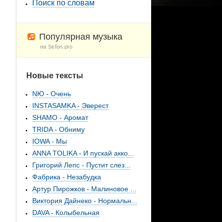
Поиск по словам
Популярная музыка
на Sefon.pro
Новые тексты
NЮ - Очень
INSTASAMKA - Эверест
SHAMO - Аромат
TRIDA - Обниму
IOWA - Мы
ANNA TOLIKA - И пускай акко...
Григорий Лепс - Пустит слез...
Фабрика - Незабудка
Артур Пирожков - Малиновое ...
Виктория Дайнеко - Нормальн...
DAVA - Колыбельная