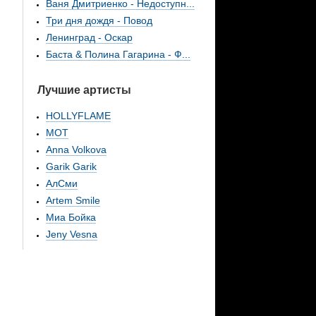
Ваня Дмитриенко - Недоступн...
Три дня дождя - Повод
Ленинград - Оскар
Баста & Полина Гагарина - Ф...
Лучшие артисты
HOLLYFLAME
МОТ
Anna Volkova
Garik Garik
АлСми
Artem Smile
Миа Бойка
Jeny Vesna