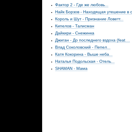
Фактор 2 - Где же любовь...
Найк Борзов - Находящая утешение в с.
Король и Шут - Признание Ловетт...
Кипелов - Талисман
Дайкири - Снежинка
Джиган - До последнего вздоха (feat....
Влад Соколовский - Пепел...
Катя Кокорина - Выше неба...
Наталья Подольская - Отель...
SHAMAN - Мама