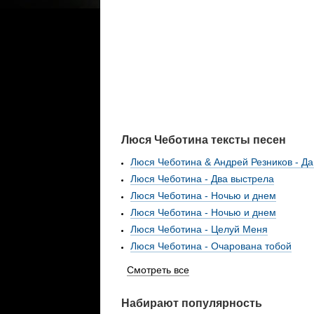
Люся Чеботина тексты песен
Люся Чеботина & Андрей Резников - Да 
Люся Чеботина - Два выстрела
Люся Чеботина - Ночью и днем
Люся Чеботина - Ночью и днем
Люся Чеботина - Целуй Меня
Люся Чеботина - Очарована тобой
Смотреть все
Набирают популярность