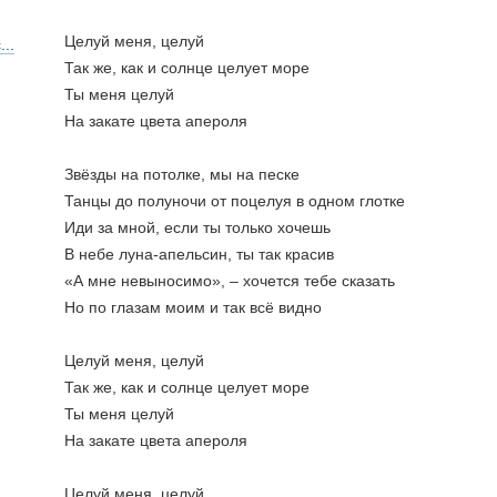
Целуй меня, целуй
..
Так же, как и солнце целует море
Ты меня целуй
На закате цвета апероля
Звёзды на потолке, мы на песке
Танцы до полуночи от поцелуя в одном глотке
Иди за мной, если ты только хочешь
В небе луна-апельсин, ты так красив
«А мне невыносимо», – хочется тебе сказать
Но по глазам моим и так всё видно
Целуй меня, целуй
Так же, как и солнце целует море
Ты меня целуй
На закате цвета апероля
Целуй меня, целуй