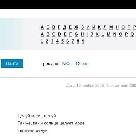
А
Б
В
Г
Д
Е
Ж
З
И
Й
К
Л
М
Н
О
П
Р
A
B
C
D
E
F
G
H
I
J
K
L
M
N
O
P
Q
1
2
3
4
5
6
7
8
9
Трек дня:
NЮ - Очень
Дата:
16 ноября 2023
,
Просмотров:
236
Целуй меня, целуй
Так же, как и солнце целует море
Ты меня целуй