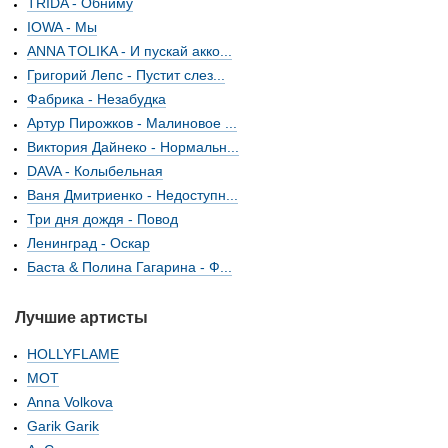
TRIDA - Обниму
IOWA - Мы
ANNA TOLIKA - И пускай акко...
Григорий Лепс - Пустит слез...
Фабрика - Незабудка
Артур Пирожков - Малиновое ...
Виктория Дайнеко - Нормальн...
DAVA - Колыбельная
Ваня Дмитриенко - Недоступн...
Три дня дождя - Повод
Ленинград - Оскар
Баста & Полина Гагарина - Ф...
Лучшие артисты
HOLLYFLAME
МОТ
Anna Volkova
Garik Garik