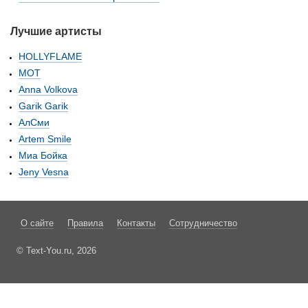
Лучшие артисты
HOLLYFLAME
МОТ
Anna Volkova
Garik Garik
АлСми
Artem Smile
Миа Бойка
Jeny Vesna
О сайте
Правила
Контакты
Сотрудничество
© Text-You.ru, 2026