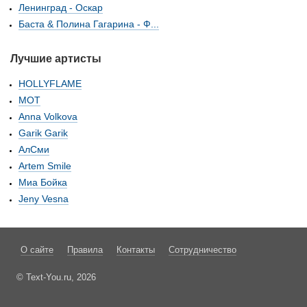
Ленинград - Оскар
Баста & Полина Гагарина - Ф...
Лучшие артисты
HOLLYFLAME
МОТ
Anna Volkova
Garik Garik
АлСми
Artem Smile
Миа Бойка
Jeny Vesna
О сайте
Правила
Контакты
Сотрудничество
© Text-You.ru, 2026