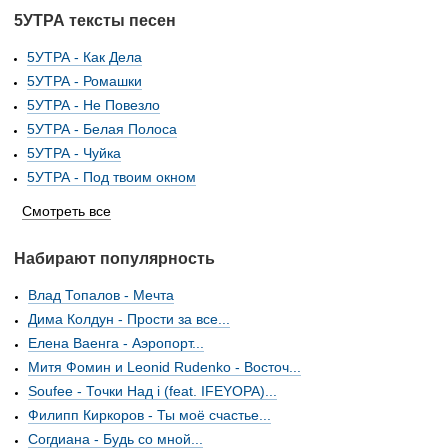
5УТРА тексты песен
5УТРА - Как Дела
5УТРА - Ромашки
5УТРА - Не Повезло
5УТРА - Белая Полоса
5УТРА - Чуйка
5УТРА - Под твоим окном
Смотреть все
Набирают популярность
Влад Топалов - Мечта
Дима Колдун - Прости за все...
Елена Ваенга - Аэропорт...
Митя Фомин и Leonid Rudenko - Восточ...
Soufee - Точки Над i (feat. IFEYOPA)...
Филипп Киркоров - Ты моё счастье...
Согдиана - Будь со мной...