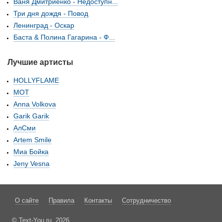
Ваня Дмитриенко - Недоступн...
Три дня дождя - Повод
Ленинград - Оскар
Баста & Полина Гагарина - Ф...
Лучшие артисты
HOLLYFLAME
МОТ
Anna Volkova
Garik Garik
АлСми
Artem Smile
Миа Бойка
Jeny Vesna
О сайте
Правила
Контакты
Сотрудничество
© Text-You.ru, 2026