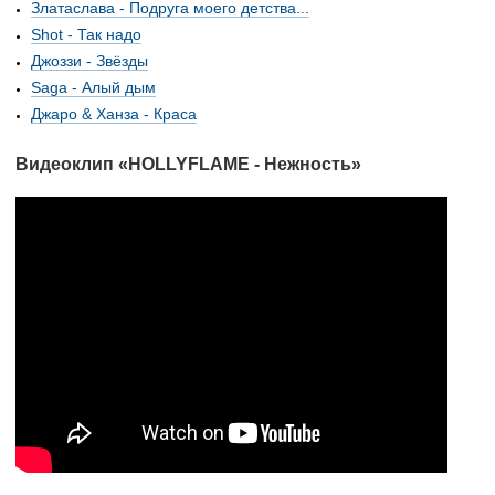
Златаслава - Подруга моего детства...
Shot - Так надо
Джоззи - Звёзды
Saga - Алый дым
Джаро & Ханза - Краса
Видеоклип «HOLLYFLAME - Нежность»