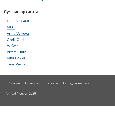
Лучшие артисты
HOLLYFLAME
МОТ
Anna Volkova
Garik Garik
АлСми
Artem Smile
Миа Бойка
Jeny Vesna
О сайте
Правила
Контакты
Сотрудничество
© Text-You.ru, 2026