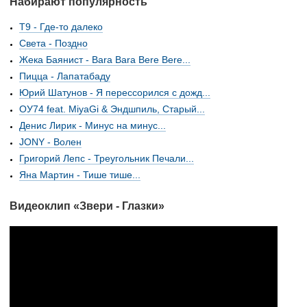
Набирают популярность
Т9 - Где-то далеко
Света - Поздно
Жека Баянист - Bara Bara Bere Bere...
Пицца - Лапатабаду
Юрий Шатунов - Я перессорился с дожд...
ОУ74 feat. MiyaGi & Эндшпиль, Старый...
Денис Лирик - Минус на минус...
JONY - Волен
Григорий Лепс - Треугольник Печали...
Яна Мартин - Тише тише...
Видеоклип «Звери - Глазки»