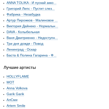
ANNA TOLIKA - И пускай акко...
Григорий Лепс - Пустит слез...
Фабрика - Незабудка
Артур Пирожков - Малиновое ...
Виктория Дайнеко - Нормальн...
DAVA - Колыбельная
Ваня Дмитриенко - Недоступн...
Три дня дождя - Повод
Ленинград - Оскар
Баста & Полина Гагарина - Ф...
Лучшие артисты
HOLLYFLAME
МОТ
Anna Volkova
Garik Garik
АлСми
Artem Smile