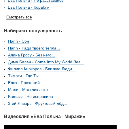
Ева Польна - Не расставаясь
Ева Польна - Корабли
Смотреть все
Набирают популярность
Hann - Сон
Hann - Ради твоего тепла...
Алина Гросу - Без него...
Дима Билан - Come Into My World (fea...
Филипп Киркоров - Близкие Люди...
Тимати - Где Ты
Ёлка - Прохожий
Мали - Мальчик лето
Kamazz - Не исправила
3-ий Январь - Фруктовый лёд...
Видеоклип «Ева Польна - Миражи»