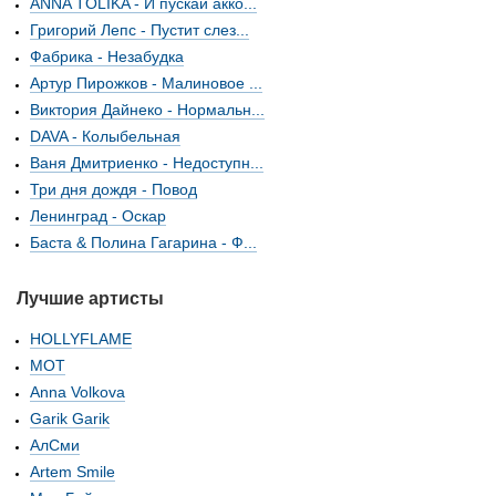
ANNA TOLIKA - И пускай акко...
Григорий Лепс - Пустит слез...
Фабрика - Незабудка
Артур Пирожков - Малиновое ...
Виктория Дайнеко - Нормальн...
DAVA - Колыбельная
Ваня Дмитриенко - Недоступн...
Три дня дождя - Повод
Ленинград - Оскар
Баста & Полина Гагарина - Ф...
Лучшие артисты
HOLLYFLAME
МОТ
Anna Volkova
Garik Garik
АлСми
Artem Smile