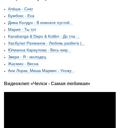
Алёша - Снег
Бумбокс - Eva
Дима Kолдун - В комнате пустой...
Мария - Ты тот
Kavabanga & Depo & Kolibri - До тла ...
Хасбулат Рахманов - Любовь разбита (...
Юлианна Караулова - Весь мир...
Звери - Я - молодец
Жасмин - Весна
Ани Лорак, Миша Марвин - Ухожу...
Видеоклип «Челси - Самая любимая»