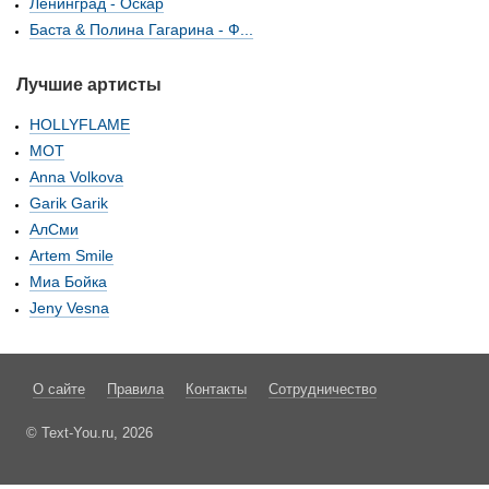
Ленинград - Оскар
Баста & Полина Гагарина - Ф...
Лучшие артисты
HOLLYFLAME
МОТ
Anna Volkova
Garik Garik
АлСми
Artem Smile
Миа Бойка
Jeny Vesna
О сайте
Правила
Контакты
Сотрудничество
© Text-You.ru, 2026