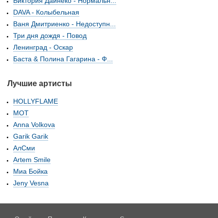
Виктория Дайнеко - Нормальн...
DAVA - Колыбельная
Ваня Дмитриенко - Недоступн...
Три дня дождя - Повод
Ленинград - Оскар
Баста & Полина Гагарина - Ф...
Лучшие артисты
HOLLYFLAME
МОТ
Anna Volkova
Garik Garik
АлСми
Artem Smile
Миа Бойка
Jeny Vesna