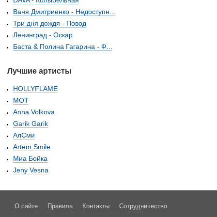
DAVA - Колыбельная
Ваня Дмитриенко - Недоступн...
Три дня дождя - Повод
Ленинград - Оскар
Баста & Полина Гагарина - Ф...
Лучшие артисты
HOLLYFLAME
МОТ
Anna Volkova
Garik Garik
АлСми
Artem Smile
Миа Бойка
Jeny Vesna
О сайте
Правила
Контакты
Сотрудничество