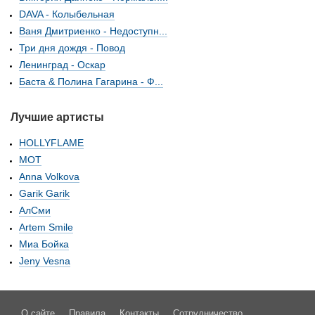
DAVA - Колыбельная
Ваня Дмитриенко - Недоступн...
Три дня дождя - Повод
Ленинград - Оскар
Баста & Полина Гагарина - Ф...
Лучшие артисты
HOLLYFLAME
МОТ
Anna Volkova
Garik Garik
АлСми
Artem Smile
Миа Бойка
Jeny Vesna
О сайте
Правила
Контакты
Сотрудничество