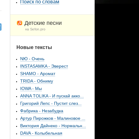
Поиск по словам
Детские песни
на Sefon.pro
Новые тексты
NЮ - Очень
INSTASAMKA - Эверест
SHAMO - Аромат
TRIDA - Обниму
IOWA - Мы
ANNA TOLIKA - И пускай акко...
Григорий Лепс - Пустит слез...
Фабрика - Незабудка
Артур Пирожков - Малиновое ...
Виктория Дайнеко - Нормальн...
DAVA - Колыбельная