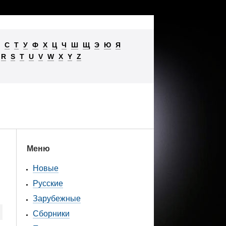
С
Т
У
Ф
Х
Ц
Ч
Ш
Щ
Э
Ю
Я
R
S
T
U
V
W
X
Y
Z
Меню
Новые
Русские
Зарубежные
Сборники