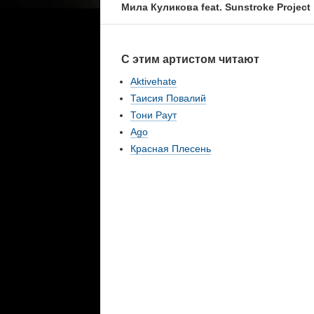
Мила Куликова feat. Sunstroke Project
С этим артистом читают
Aktivehate
Таисия Повалий
Тони Раут
Ago
Красная Плесень