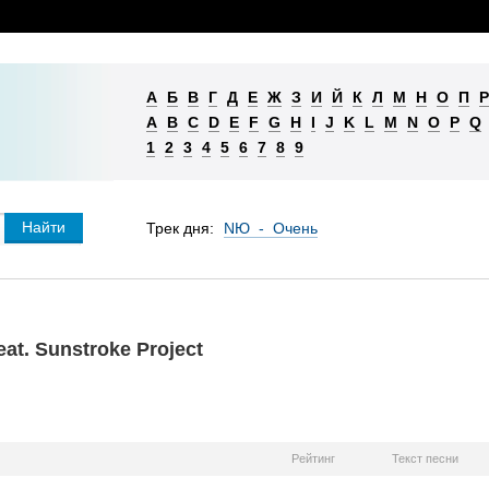
А
Б
В
Г
Д
Е
Ж
З
И
Й
К
Л
М
Н
О
П
Р
A
B
C
D
E
F
G
H
I
J
K
L
M
N
O
P
Q
1
2
3
4
5
6
7
8
9
Трек дня:
NЮ - Очень
at. Sunstroke Project
Рейтинг
Текст песни