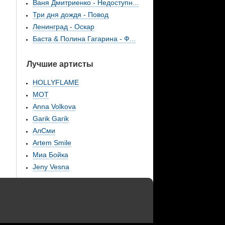
Ваня Дмитриенко - Недоступн...
Три дня дождя - Повод
Ленинград - Оскар
Баста & Полина Гагарина - Ф...
Лучшие артисты
HOLLYFLAME
МОТ
Anna Volkova
Garik Garik
АлСми
Artem Smile
Миа Бойка
Jeny Vesna