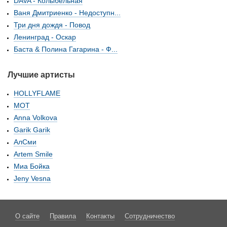
DAVA - Колыбельная
Ваня Дмитриенко - Недоступн...
Три дня дождя - Повод
Ленинград - Оскар
Баста & Полина Гагарина - Ф...
Лучшие артисты
HOLLYFLAME
МОТ
Anna Volkova
Garik Garik
АлСми
Artem Smile
Миа Бойка
Jeny Vesna
О сайте
Правила
Контакты
Сотрудничество