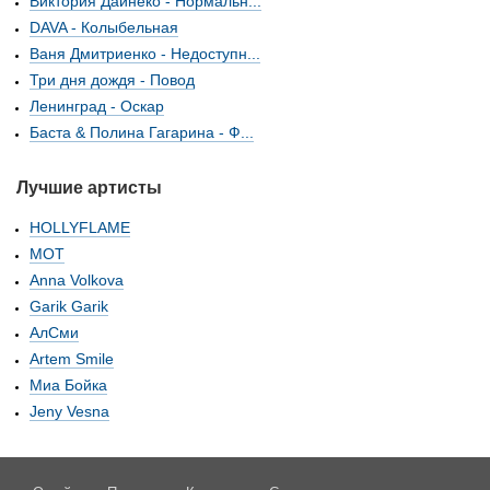
Виктория Дайнеко - Нормальн...
DAVA - Колыбельная
Ваня Дмитриенко - Недоступн...
Три дня дождя - Повод
Ленинград - Оскар
Баста & Полина Гагарина - Ф...
Лучшие артисты
HOLLYFLAME
МОТ
Anna Volkova
Garik Garik
АлСми
Artem Smile
Миа Бойка
Jeny Vesna