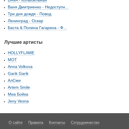
DAVA - Колыбельная
Ваня Дмитриенко - Недоступн...
Три дня дождя - Повод
Ленинград - Оскар
Баста & Полина Гагарина - Ф...
Лучшие артисты
HOLLYFLAME
МОТ
Anna Volkova
Garik Garik
АлСми
Artem Smile
Миа Бойка
Jeny Vesna
О сайте
Правила
Контакты
Сотрудничество