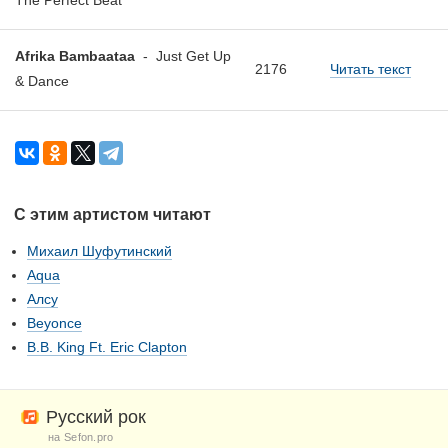
The Perfect Beat
Afrika Bambaataa
-
Just Get Up
2176
Читать текст
& Dance
С этим артистом читают
Михаил Шуфутинский
Aqua
Алсу
Beyonce
B.B. King Ft. Eric Clapton
Русский рок
на Sefon.pro