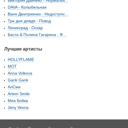
Виктория Дайнеко - Нормальн...
DAVA - Колыбельная
Ваня Дмитриенко - Недоступн...
Три дня дождя - Повод
Ленинград - Оскар
Баста & Полина Гагарина - Ф...
Лучшие артисты
HOLLYFLAME
МОТ
Anna Volkova
Garik Garik
АлСми
Artem Smile
Миа Бойка
Jeny Vesna