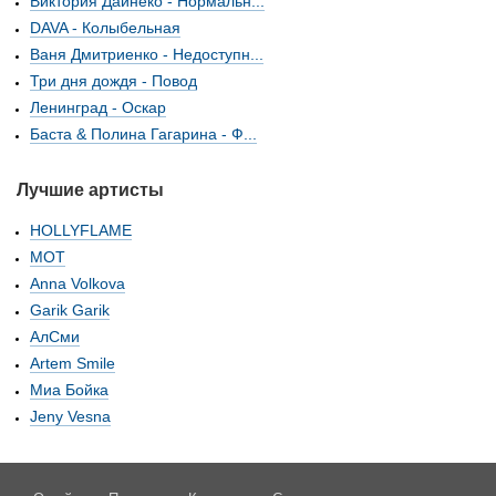
Виктория Дайнеко - Нормальн...
DAVA - Колыбельная
Ваня Дмитриенко - Недоступн...
Три дня дождя - Повод
Ленинград - Оскар
Баста & Полина Гагарина - Ф...
Лучшие артисты
HOLLYFLAME
МОТ
Anna Volkova
Garik Garik
АлСми
Artem Smile
Миа Бойка
Jeny Vesna