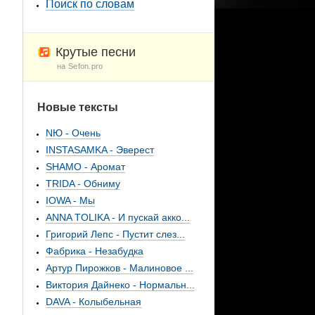
Поиск по словам
Крутые песни
на Sefon.pro
Новые тексты
NЮ - Очень
INSTASAMKA - Эверест
SHAMO - Аромат
TRIDA - Обниму
IOWA - Мы
ANNA TOLIKA - И пускай акко...
Григорий Лепс - Пустит слез...
Фабрика - Незабудка
Артур Пирожков - Малиновое ...
Виктория Дайнеко - Нормальн...
DAVA - Колыбельная