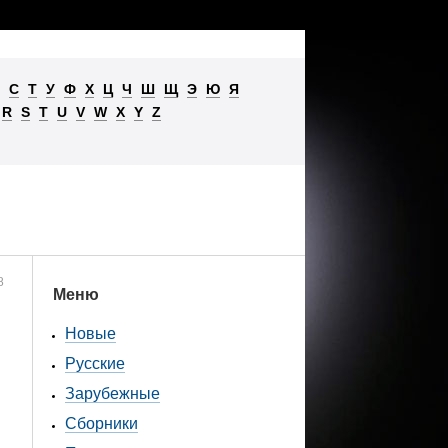
С
Т
У
Ф
Х
Ц
Ч
Ш
Щ
Э
Ю
Я
R
S
T
U
V
W
X
Y
Z
8
Меню
Новые
Русские
Зарубежные
Сборники