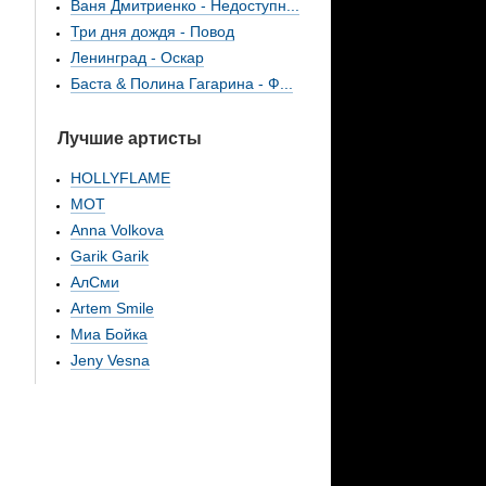
Ваня Дмитриенко - Недоступн...
Три дня дождя - Повод
Ленинград - Оскар
Баста & Полина Гагарина - Ф...
Лучшие артисты
HOLLYFLAME
МОТ
Anna Volkova
Garik Garik
АлСми
Artem Smile
Миа Бойка
Jeny Vesna