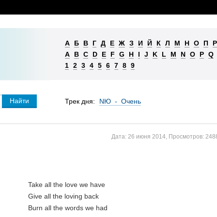
А
Б
В
Г
Д
Е
Ж
З
И
Й
К
Л
М
Н
О
П
Р
A
B
C
D
E
F
G
H
I
J
K
L
M
N
O
P
Q
1
2
3
4
5
6
7
8
9
Трек дня:
NЮ - Очень
Дата:
26 июня 2014
,
Просмотров:
248
Take all the love we have
Give all the loving back
Burn all the words we had