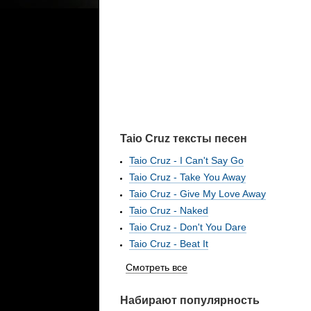
Taio Cruz тексты песен
Taio Cruz - I Can't Say Go
Taio Cruz - Take You Away
Taio Cruz - Give My Love Away
Taio Cruz - Naked
Taio Cruz - Don't You Dare
Taio Cruz - Beat It
Смотреть все
Набирают популярность