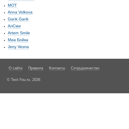
МОТ
Anna Volkova
Garik Garik
АлСми
Artem Smile
Миа Бойка
Jeny Vesna
О сайте
Правила
Контакты
Сотрудничество
© Text-You.ru, 2026