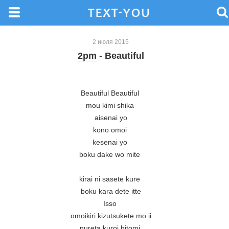
2 июля 2015
2pm
- Beautiful
Beautiful Beautiful 

mou kimi shika 

aisenai yo

kono omoi 

kesenai yo 

boku dake wo mite 

kirai ni sasete kure 

boku kara dete itte

Isso 

omoikiri kizutsukete mo ii

nureta kuroi hitomi 
