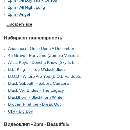
2pm - All Day Think Of You
2pm - All Night Long
2pm - Angel
Смотреть все
Набирают популярность
Anastacia - Once Upon A December
45 Grave - Partytime (Zombie Version...
Alicia Keys - Doncha Know (Sky Is Bl...
B.B. King - Three O'clock Blues
B.O.B - Where Are You (B.O.B Vs Bobb...
Black Sabbath - Sabbra Cadabra
Black Veil Brides - The Legacy
Blackthorn - Blackthorn Winter
Brother Firetribe - Break Out
Cky - Big Boy
Видеоклип «2pm - Beautiful»