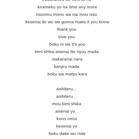
kirameku yo na time any more

nozomu mono wa nai mou isso 

kesenai ito wo we gonna make it you know

thank you 

love you 

boku ni wa it’s you

kimi shika aisenai tte riyuu mada 

wakaranai nara

kanjiru made 

boku wa matsu kara

aishiteru… 

aishiteru… 

mou kimi shika 

aisenai yo…

kono omoi 

kesenai yo 

boku dake wo mite
