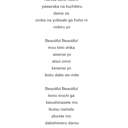
yawaraka na kuchibiru

dame sa 

oroka na yubisaki ga hoho ni 

nobiru yo

Beautiful Beautiful 

mou kimi shika 

aisenai yo

atsui omoi 

kesenai yo 

boku dake wo mite

Beautiful Beautiful 

kono inochi ga 

kieushinasete mo

Ikutsu namida 

afurete mo 

dakishimeru darou
