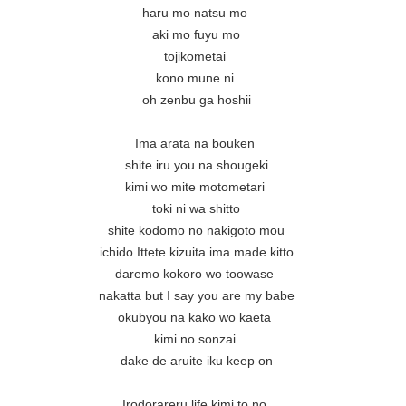
haru mo natsu mo 

aki mo fuyu mo

tojikometai 

kono mune ni 

oh zenbu ga hoshii

Ima arata na bouken 

shite iru you na shougeki

kimi wo mite motometari 

toki ni wa shitto

shite kodomo no nakigoto mou

ichido Ittete kizuita ima made kitto

daremo kokoro wo toowase 

nakatta but I say you are my babe

okubyou na kako wo kaeta 

kimi no sonzai 

dake de aruite iku keep on

Irodorareru life kimi to no 
