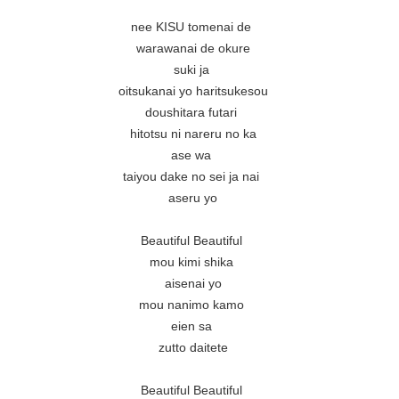
nee KISU tomenai de 

warawanai de okure

suki ja 

oitsukanai yo haritsukesou

doushitara futari 

hitotsu ni nareru no ka

ase wa 

taiyou dake no sei ja nai 

aseru yo

Beautiful Beautiful 

mou kimi shika 

aisenai yo

mou nanimo kamo 

eien sa 

zutto daitete

Beautiful Beautiful 
