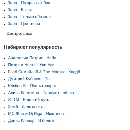
Зара - По краю любви
Зара - Вьюга
Зара - Только обо мне
Зара - Цвет ночи
Смотреть все
Набирают популярность
Анастасия Петрик - Небо...
Потап и Настя - Уди Уди...
Глеб Самойлоff & The Matrixx - Кладб...
Дмитрий Кубасов - Ты
Kristina Si - Пусть говорят...
Алиса Кожикина - Танцуют небеса...
ST1M - В долгий путь
Зомб - Дольче вита
MC Жан & Dj Riga - Имя твое...
Денис Клявер - В белом...