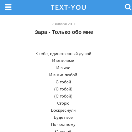
7 января 2011
Зара
- Только обо мне
К тебе, единственный душой 
И мыслями 
И в час 
И в миг любой 
С тобой 
(С тобой) 
(С тобой) 
Сгорю 
Воскреснули 
Будет все 
По честному 
Струной 