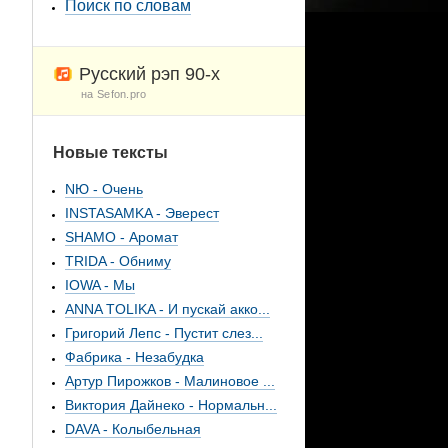
Поиск по словам
Русский рэп 90-х
на Sefon.pro
Новые тексты
NЮ - Очень
INSTASAMKA - Эверест
SHAMO - Аромат
TRIDA - Обниму
IOWA - Мы
ANNA TOLIKA - И пускай акко...
Григорий Лепс - Пустит слез...
Фабрика - Незабудка
Артур Пирожков - Малиновое ...
Виктория Дайнеко - Нормальн...
DAVA - Колыбельная