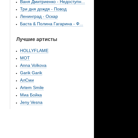
Ваня Дмитриенко - Недоступн...
Три дня дождя - Повод
Ленинград - Оскар
Баста & Полина Гагарина - Ф...
Лучшие артисты
HOLLYFLAME
МОТ
Anna Volkova
Garik Garik
АлСми
Artem Smile
Миа Бойка
Jeny Vesna