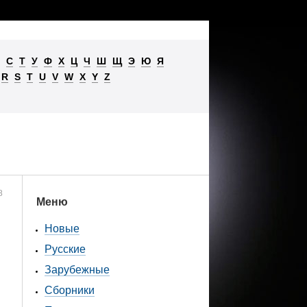
С
Т
У
Ф
Х
Ц
Ч
Ш
Щ
Э
Ю
Я
R
S
T
U
V
W
X
Y
Z
8
Меню
Новые
Русские
Зарубежные
Сборники