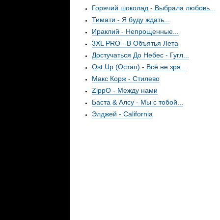
Горячий шоколад - Выбрала любовь...
Тимати - Я буду ждать...
Ираклий - Непрощенные...
3XL PRO - В Объятья Лета
Достучаться До Небес - Гугл...
Ost Up (Остап) - Всё не зря...
Макс Корж - Стилево
ZippO - Между нами
Баста & Алсу - Мы с тобой...
Элджей - California