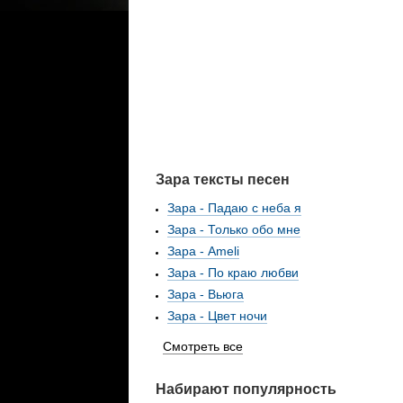
Зара тексты песен
Зара - Падаю с неба я
Зара - Только обо мне
Зара - Ameli
Зара - По краю любви
Зара - Вьюга
Зара - Цвет ночи
Смотреть все
Набирают популярность