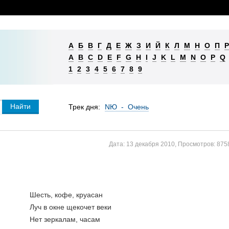
А
Б
В
Г
Д
Е
Ж
З
И
Й
К
Л
М
Н
О
П
Р
A
B
C
D
E
F
G
H
I
J
K
L
M
N
O
P
Q
1
2
3
4
5
6
7
8
9
Трек дня:
NЮ - Очень
Дата:
13 декабря 2010
,
Просмотров:
875
Шесть, кофе, круасан
Луч в окне щекочет веки
Нет зеркалам, часам