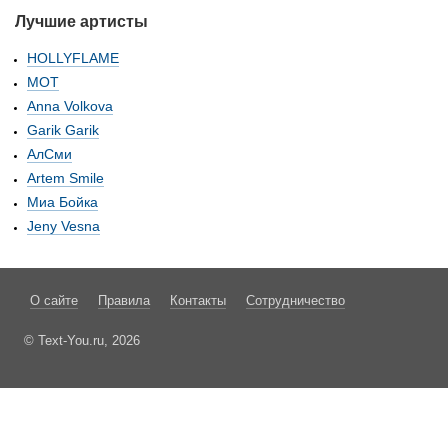
Лучшие артисты
HOLLYFLAME
МОТ
Anna Volkova
Garik Garik
АлСми
Artem Smile
Миа Бойка
Jeny Vesna
О сайте
Правила
Контакты
Сотрудничество
© Text-You.ru, 2026