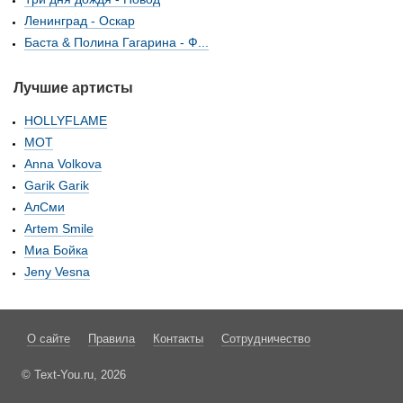
Ленинград - Оскар
Баста & Полина Гагарина - Ф...
Лучшие артисты
HOLLYFLAME
МОТ
Anna Volkova
Garik Garik
АлСми
Artem Smile
Миа Бойка
Jeny Vesna
О сайте
Правила
Контакты
Сотрудничество
© Text-You.ru, 2026