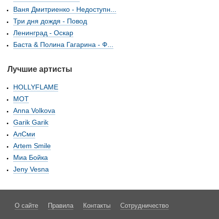
Ваня Дмитриенко - Недоступн...
Три дня дождя - Повод
Ленинград - Оскар
Баста & Полина Гагарина - Ф...
Лучшие артисты
HOLLYFLAME
МОТ
Anna Volkova
Garik Garik
АлСми
Artem Smile
Миа Бойка
Jeny Vesna
О сайте
Правила
Контакты
Сотрудничество