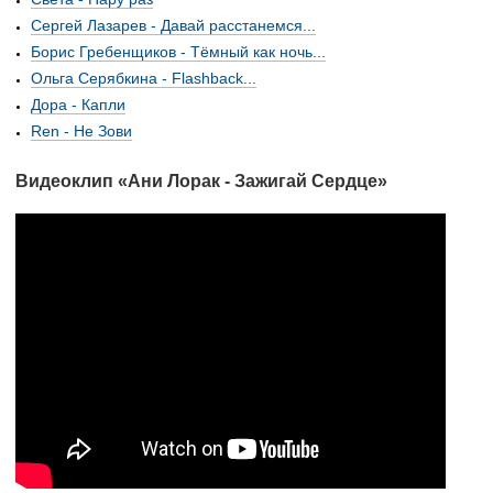
Сергей Лазарев - Давай расстанемся...
Борис Гребенщиков - Тёмный как ночь...
Ольга Серябкина - Flashback...
Дора - Капли
Ren - Не Зови
Видеоклип «Ани Лорак - Зажигай Сердце»